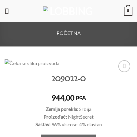
0
POČETNA
209022-0
Dodajte
na listu
želja
944,00
рсд
Zemlja porekla:
Srbija
Proizođač:
NightSecret
Sastav:
96% viscose, 4% elastan