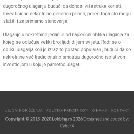
dugoročnog ulaganja, budući da donosi višestruke koristi.
Investicione nekretnine generišu prihod, pored toga što mogu
služiti i za primarno stanovanje.
Ulaganje u nekretnine jedan je od najčešćih oblika ulaganja za
kojeg se odlučuje veliki broj ljudi diljem svijeta. Radi se o
obliku ulaganja koji je izrazito postao popularan , budući da se
nekretnine već tradicionalno smatraju dugoročno isplativom
investicijom u koju je pametno ulagati.
USLOVI KORIŠĆENJA
POLITIKA PRIVATNOSTI
O NAMA
KONTAKT
Copyright © 2015-2020 Lobbing.rs 2026
Designed and coded by:
CyberX