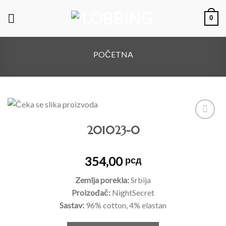
0
POČETNA
201023-0
Dodajte
na listu
želja
354,00
рсд
Zemlja porekla:
Srbija
Proizođač:
NightSecret
Sastav:
96% cotton, 4% elastan