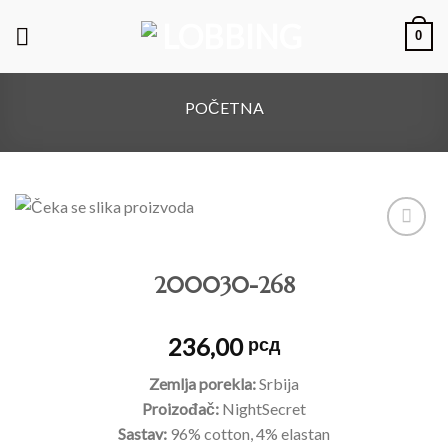
0
POČETNA
Dodajte
200030-268
na listu
želja
236,00
рсд
Zemlja porekla:
Srbija
Proizođač:
NightSecret
Sastav:
96% cotton, 4% elastan