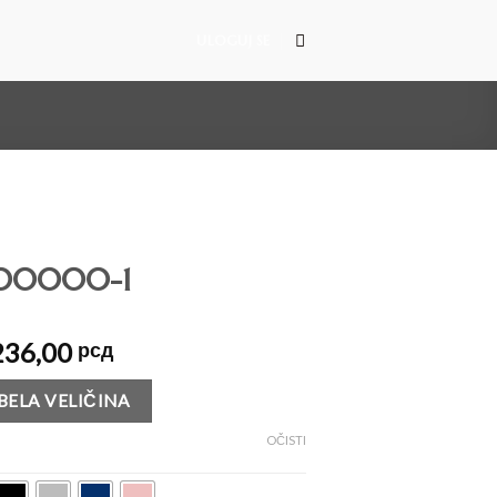
ULOGUJ SE
00000-1
236,00
рсд
BELA VELIČINA
OČISTI