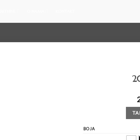
RETNINE
O NAMA
KONTAKT
2
Dodajte
na listu
želja
TA
BOJA