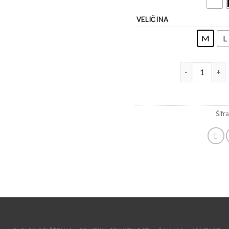
VELIČINA
M
L
Šifr