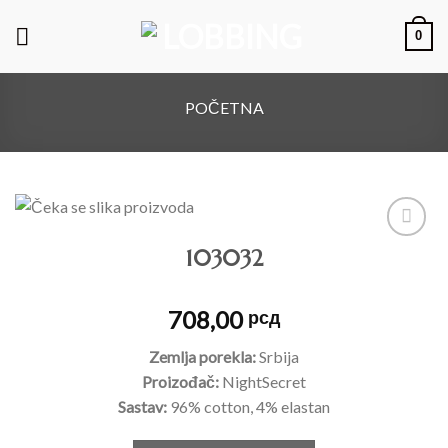
0
POČETNA
103032
Dodajte
na listu
želja
708,00
рсд
Zemlja porekla:
Srbija
Proizođač:
NightSecret
Sastav:
96% cotton, 4% elastan