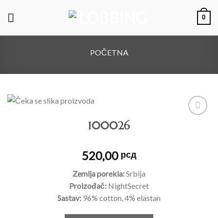
0
POČETNA
100026
Dodajte
na listu
želja
520,00
рсд
Zemlja porekla:
Srbija
Proizođač:
NightSecret
Sastav:
96% cotton, 4% elastan